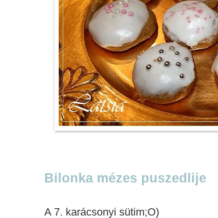
Bilonka mézes puszedlije
A 7. karácsonyi sütim;O)