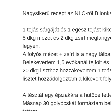
Nagysikerű recept az NLC-ről Bilonká
1 tojás sárgáját és 1 egész tojást ki
8 dkg mézet és 2 dkg zsírt meglangy
legyen.
A folyós mézet + zsírt is a nagy tálb
Belekevertem 1,5 evőkanál tejfölt és
20 dkg liszthez hozzákevertem 1 teá
lisztet hozzádolgoztam a kikevert fo
A tésztát egy éjszakára a hűtőbe tet
Másnap 30 golyócskát formáztam belől