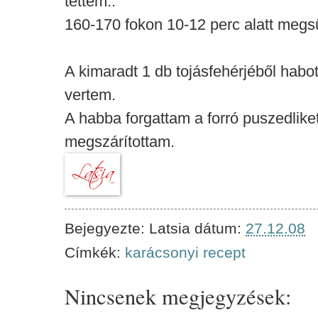
tettem..
160-170 fokon 10-12 perc alatt megs
A kimaradt 1 db tojásfehérjéből habo
vertem.
A habba forgattam a forró puszedlike
megszárítottam.
Bejegyezte:
Latsia
dátum:
27.12.08
Címkék:
karácsonyi recept
Nincsenek megjegyzések: